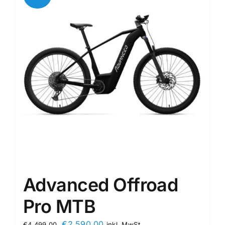
Advanced Offroad
Pro MTB
€
2.590,00
€
4.499,00
inkl. MwSt