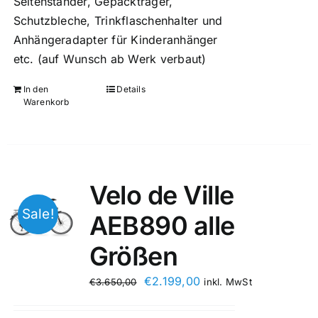
Seitenständer, Gepäckträger,
Schutzbleche, Trinkflaschenhalter und
Anhängeradapter für Kinderanhänger
etc. (auf Wunsch ab Werk verbaut)
In den
Details
Warenkorb
Velo de Ville
Sale!
AEB890 alle
Größen
€
2.199,00
€
3.650,00
inkl. MwSt