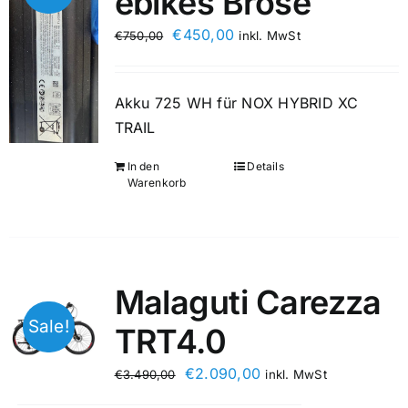
ebikes Brose
€
450,00
€
750,00
inkl. MwSt
Akku 725 WH für NOX HYBRID XC
TRAIL
In den
Details
Warenkorb
Malaguti Carezza
Sale!
TRT4.0
€
2.090,00
€
3.490,00
inkl. MwSt