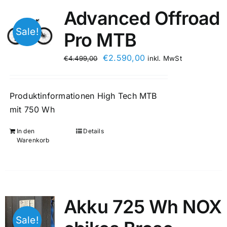
Advanced Offroad
Sale!
Pro MTB
€
2.590,00
€
4.499,00
inkl. MwSt
Produktinformationen High Tech MTB
mit 750 Wh
In den
Details
Warenkorb
Akku 725 Wh NOX
Sale!